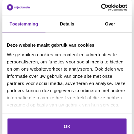
Toestemming
Details
Over
Deze website maakt gebruik van cookies
We gebruiken cookies om content en advertenties te
personaliseren, om functies voor social media te bieden
.groningen
en om ons websiteverkeer te analyseren. Ook delen we
informatie over uw gebruik van onze site met onze
Verbind jouw domeinnaam met de
partners voor social media, adverteren en analyse. Deze
historische Martinitoren en de sfeervolle
partners kunnen deze gegevens combineren met andere
Grote Markt van Groningen.
informatie die u aan ze heeft verstrekt of die ze hebben
verzameld op basis van uw gebruik van hun services.
Reserveer nu!
OK