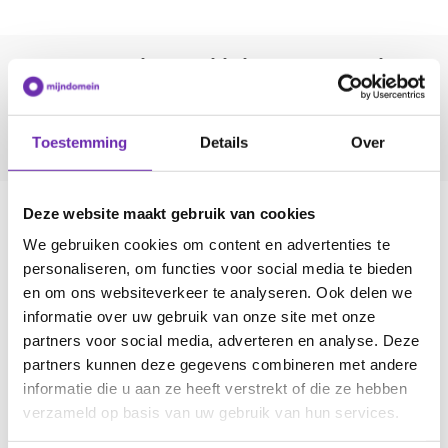
Sterke e-mail beveiliging en volledige
privacy
Mijndomein E-mail
Toestemming
Details
Over
Deze website maakt gebruik van cookies
Een bestaand e-mailadres verhuizen
We gebruiken cookies om content en advertenties te
personaliseren, om functies voor social media te bieden
Heb je een e-mailadres bij je internetaanbieder en
en om ons websiteverkeer te analyseren. Ook delen we
stap je over naar een nieuwe, dan kun je je e-
informatie over uw gebruik van onze site met onze
mailadres niet meenemen. @ziggo.nl is van Ziggo
partners voor social media, adverteren en analyse. Deze
dus als je naar KPN gaat, heb je een nieuw e-
partners kunnen deze gegevens combineren met andere
mailadres nodig. Onhandig, want dan moet je
informatie die u aan ze heeft verstrekt of die ze hebben
iedereen laten weten dat je nu ergens anders
verzameld op basis van uw gebruik van hun services.
bereikbaar bent. Een domeinnaam met e-mail is
dus veel handiger. Deze blijft hetzelfde zolang jij je