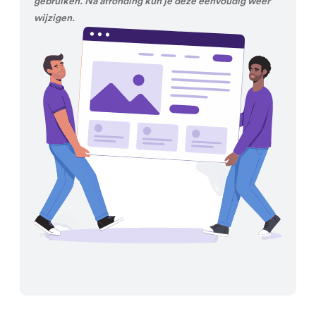
gebruiken. Na afronding kun je deze eenvoudig weer
wijzigen.