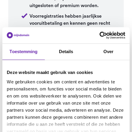
uitgesloten of premium worden.
Voorregistraties hebben jaarlijkse
vooruitbetaling en kennen geen recht
op restitutie.
Toestemming
Details
Over
Lopende acties en
Deze website maakt gebruik van cookies
voorwaarden
We gebruiken cookies om content en advertenties te
personaliseren, om functies voor social media te bieden
en om ons websiteverkeer te analyseren. Ook delen we
Bekijk per actie de belangrijkste voorwaarden. Zo zie
informatie over uw gebruik van onze site met onze
je snel wat de looptijd is, welke producten meedoen
partners voor social media, adverteren en analyse. Deze
en wanneer het reguliere tarief ingaat.
partners kunnen deze gegevens combineren met andere
informatie die u aan ze heeft verstrekt of die ze hebben
verzameld op basis van uw gebruik van hun services.