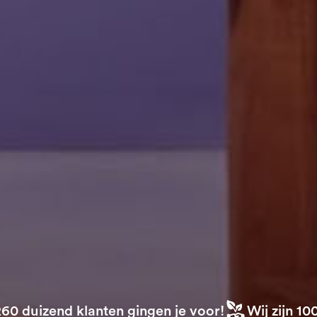
260 duizend klanten gingen je voor!
Wij zijn 1