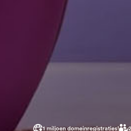
1 miljoen domeinregistraties!