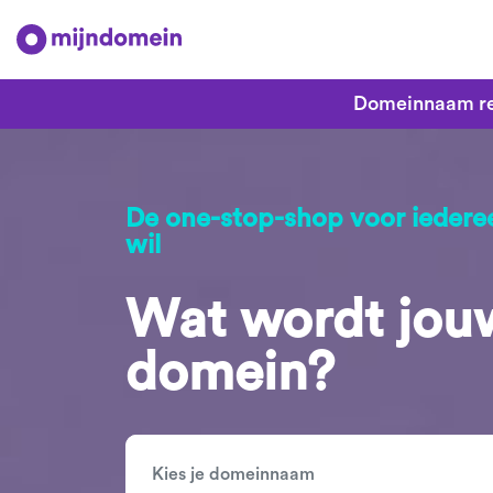
Domeinnaam re
De one-stop-shop voor iederee
wil
Wat wordt jou
domein?