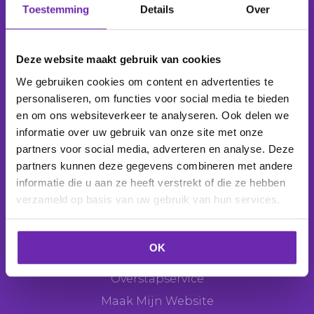
Toestemming
Details
Over
Wij beheren
1.039.046 domeinnamen
voor
277.806 klanten
.
Deze website maakt gebruik van cookies
We gebruiken cookies om content en advertenties te
personaliseren, om functies voor social media te bieden
en om ons websiteverkeer te analyseren. Ook delen we
Producten
informatie over uw gebruik van onze site met onze
Domeinnaam
partners voor social media, adverteren en analyse. Deze
partners kunnen deze gegevens combineren met andere
E-mail
informatie die u aan ze heeft verstrekt of die ze hebben
Webhosting
verzameld op basis van uw gebruik van hun services.
Websitemaker
Webshop
OK
SEO Tool
Overstapservice
Maak Mijn Website