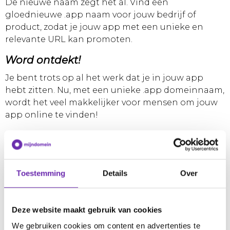
De nieuwe naam zegt het al. Vind een
gloednieuwe .app naam voor jouw bedrijf of
product, zodat je jouw app met een unieke en
relevante URL kan promoten.
Word ontdekt!
Je bent trots op al het werk dat je in jouw app
hebt zitten. Nu, met een unieke .app domeinnaam,
wordt het veel makkelijker voor mensen om jouw
app online te vinden!
Klantbetrokkenheid
Gebruik jouw .app domeinnaam om jouw klanten
up-to-date en betrokken te houden over jouw app
Toestemming
Details
Over
- van relevante, betrouwbare download links tot
release notes, reviews, en meer.
Registreer nu!
Deze website maakt gebruik van cookies
We gebruiken cookies om content en advertenties te
Registreer nu jouw .app domeinnaam en begin