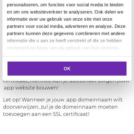
personaliseren, om functies voor social media te bieden
met het delen van jouw app met de wereld!
en om ons websiteverkeer te analyseren. Ook delen we
informatie over uw gebruik van onze site met onze
partners voor social media, adverteren en analyse. Deze
Restricties:
partners kunnen deze gegevens combineren met andere
.app laadt alleen op moderne browsers met een
informatie die u aan ze heeft verstrekt of die ze hebben
geldig SSL certificaat geconfigureerd met HTTPS
verzameld op basis van uw gebruik van hun services.
notatie.
Bij Mijndomein zijn het hosting en websitemaker
OK
pakket standaard uitgerust met een SSL
certificaat, hiermee kun je dus zonder zorgen jouw
.app website bouwen!
Let op! Wanneer je jouw .app domeinnaam wilt
doorverwijzen, zul je de domeinnaam moeten
toevoegen aan een SSL certificaat!