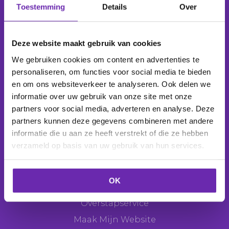
Toestemming
Details
Over
Wij beheren
1.039.284 domeinnamen
voor
277.860 klanten
.
Deze website maakt gebruik van cookies
We gebruiken cookies om content en advertenties te
personaliseren, om functies voor social media te bieden
en om ons websiteverkeer te analyseren. Ook delen we
Producten
informatie over uw gebruik van onze site met onze
Domeinnaam
partners voor social media, adverteren en analyse. Deze
partners kunnen deze gegevens combineren met andere
E-mail
informatie die u aan ze heeft verstrekt of die ze hebben
Webhosting
verzameld op basis van uw gebruik van hun services.
Websitemaker
Webshop
OK
SEO Tool
Overstapservice
Maak Mijn Website