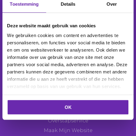
Toestemming
Details
Over
Wij beheren
1.039.132 domeinnamen
voor
277.811
klanten
.
Deze website maakt gebruik van cookies
We gebruiken cookies om content en advertenties te
personaliseren, om functies voor social media te bieden
en om ons websiteverkeer te analyseren. Ook delen we
Producten
informatie over uw gebruik van onze site met onze
Domeinnaam
partners voor social media, adverteren en analyse. Deze
partners kunnen deze gegevens combineren met andere
E-mail
informatie die u aan ze heeft verstrekt of die ze hebben
Webhosting
verzameld op basis van uw gebruik van hun services.
Websitemaker
Webshop
OK
SEO Tool
Overstapservice
Maak Mijn Website