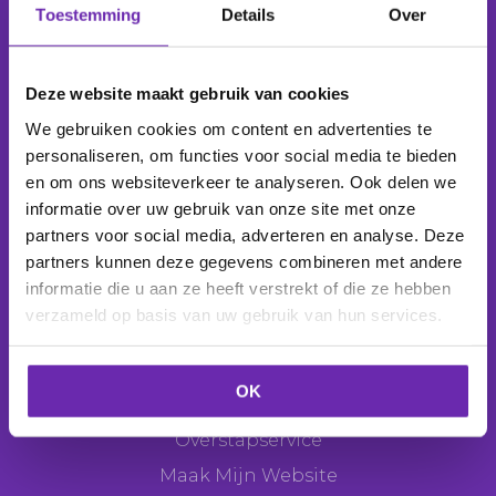
Toestemming
Details
Over
Wij beheren
1.039.058 domeinnamen
voor
277.792 klanten
.
Deze website maakt gebruik van cookies
We gebruiken cookies om content en advertenties te
personaliseren, om functies voor social media te bieden
en om ons websiteverkeer te analyseren. Ook delen we
Producten
informatie over uw gebruik van onze site met onze
Domeinnaam
partners voor social media, adverteren en analyse. Deze
partners kunnen deze gegevens combineren met andere
E-mail
informatie die u aan ze heeft verstrekt of die ze hebben
Webhosting
verzameld op basis van uw gebruik van hun services.
Websitemaker
Webshop
OK
SEO Tool
Overstapservice
Maak Mijn Website