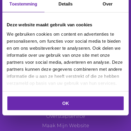
Toestemming
Details
Over
Wij beheren
1.039.313 domeinnamen
voor
277.864 klanten
.
Deze website maakt gebruik van cookies
We gebruiken cookies om content en advertenties te
personaliseren, om functies voor social media te bieden
en om ons websiteverkeer te analyseren. Ook delen we
Producten
informatie over uw gebruik van onze site met onze
Domeinnaam
partners voor social media, adverteren en analyse. Deze
partners kunnen deze gegevens combineren met andere
E-mail
informatie die u aan ze heeft verstrekt of die ze hebben
Webhosting
verzameld op basis van uw gebruik van hun services.
Websitemaker
Webshop
OK
SEO Tool
Overstapservice
Maak Mijn Website