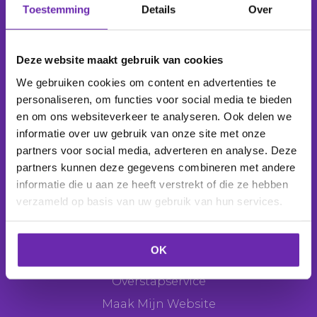
Toestemming
Details
Over
Wij beheren
1.039.245 domeinnamen
voor
277.857 klanten
.
Deze website maakt gebruik van cookies
We gebruiken cookies om content en advertenties te
personaliseren, om functies voor social media te bieden
en om ons websiteverkeer te analyseren. Ook delen we
Producten
informatie over uw gebruik van onze site met onze
Domeinnaam
partners voor social media, adverteren en analyse. Deze
partners kunnen deze gegevens combineren met andere
E-mail
informatie die u aan ze heeft verstrekt of die ze hebben
Webhosting
verzameld op basis van uw gebruik van hun services.
Websitemaker
Webshop
OK
SEO Tool
Overstapservice
Maak Mijn Website