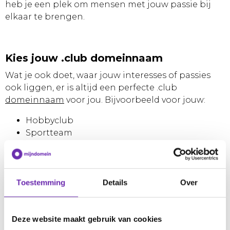
heb je een plek om mensen met jouw passie bij
elkaar te brengen.
Kies jouw .club domeinnaam
Wat je ook doet, waar jouw interesses of passies
ook liggen, er is altijd een perfecte .club
domeinnaam
voor jou. Bijvoorbeeld voor jouw:
Hobbyclub
Sportteam
Boekenclub
Kookclub
Dansgroep
Toestemming
Details
Over
Meer dan 800.000 mensen gingen je al voor. Kies
nu jouw domeinnaam en vertel de wereld dat jij
kiest voor het delen van jouw passie.
Deze website maakt gebruik van cookies