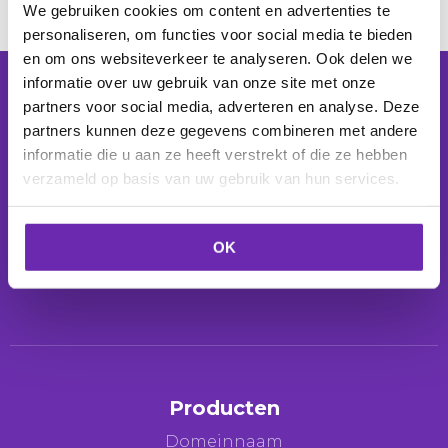
We gebruiken cookies om content en advertenties te
personaliseren, om functies voor social media te bieden
en om ons websiteverkeer te analyseren. Ook delen we
informatie over uw gebruik van onze site met onze
partners voor social media, adverteren en analyse. Deze
Controleer
Kies je domeinnaam
partners kunnen deze gegevens combineren met andere
informatie die u aan ze heeft verstrekt of die ze hebben
verzameld op basis van uw gebruik van hun services.
De laatste 24 uur zijn er
257 domeinnamen
geregistreerd voor
168 klanten
.
OK
Wij beheren
1.039.282 domeinnamen
voor
277.885 klanten
.
Producten
Domeinnaam