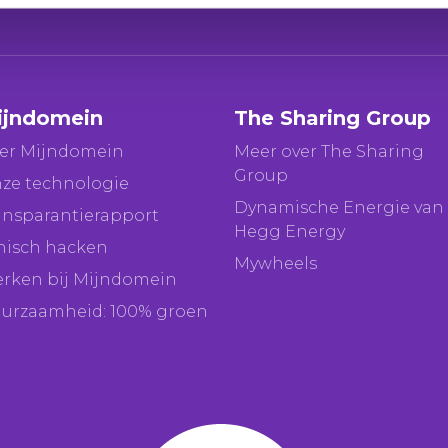
ijndomein
The Sharing Group
er Mijndomein
Meer over The Sharing
Group
ze technologie
Dynamische Energie van
ansparantierapport
Hegg Energy
hisch hacken
Mywheels
rken bij Mijndomein
urzaamheid: 100% groen