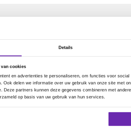
e domeinnaam
Details
 van cookies
ensies.
ent en advertenties te personaliseren, om functies voor social
. Ook delen we informatie over uw gebruik van onze site met on
e. Deze partners kunnen deze gegevens combineren met andere i
am
erzameld op basis van uw gebruik van hun services.
24 uur zijn er
248 domeinnamen
geregistreerd voor
1
j beheren
1.039.064 domeinnamen
voor
277.818 klan