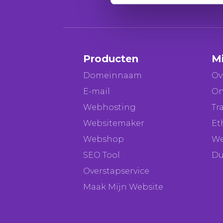
Producten
M
Domeinnaam
Ov
E-mail
On
Webhosting
Tr
Websitemaker
Et
Webshop
We
SEO Tool
Du
Overstapservice
Maak Mijn Website