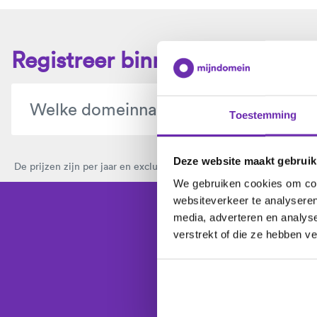
Registreer binnen 1 minuut j
Toestemming
Deze website maakt gebruik
De prijzen zijn per jaar en exclusief btw.
Bekijk hier alle domeinext
We gebruiken cookies om cont
websiteverkeer te analyseren
media, adverteren en analys
Kies je domeinna
verstrekt of die ze hebben v
De laatste 
Wi