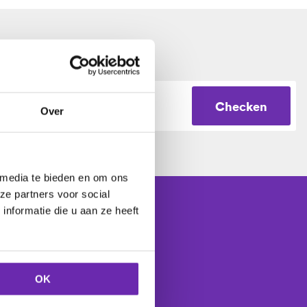
Checken
Over
 media te bieden en om ons
ze partners voor social
nformatie die u aan ze heeft
Controleer
OK
52 klanten
.
ten
.