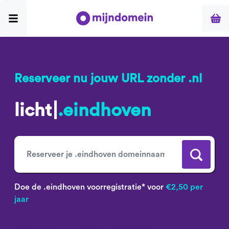
Reserveer nu jouw URL zonder .nl
licht
.eindhoven
Doe de .eindhoven voorregistratie* voor
€2,50 per
jaar