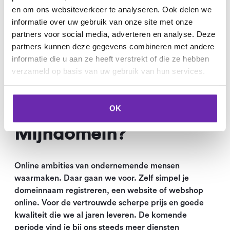
en om ons websiteverkeer te analyseren. Ook delen we
informatie over uw gebruik van onze site met onze
partners voor social media, adverteren en analyse. Deze
partners kunnen deze gegevens combineren met andere
informatie die u aan ze heeft verstrekt of die ze hebben
verzameld op basis van uw gebruik van hun services.
Waarom je online
OK
ambitie starten bij
Mijndomein?
Online ambities van ondernemende mensen
waarmaken. Daar gaan we voor. Zelf simpel je
domeinnaam registreren, een website of webshop
online. Voor de vertrouwde scherpe prijs en goede
kwaliteit die we al jaren leveren. De komende
periode vind je bij ons steeds meer diensten