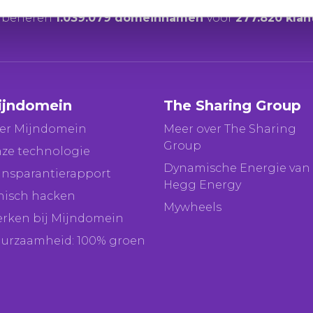
24 uur zijn er
221 domeinnamen
geregistreerd voor
1
j beheren
1.039.079 domeinnamen
voor
277.820 klan
ijndomein
The Sharing Group
er Mijndomein
Meer over The Sharing
Group
ze technologie
Dynamische Energie van
ansparantierapport
Hegg Energy
hisch hacken
Mywheels
rken bij Mijndomein
urzaamheid: 100% groen