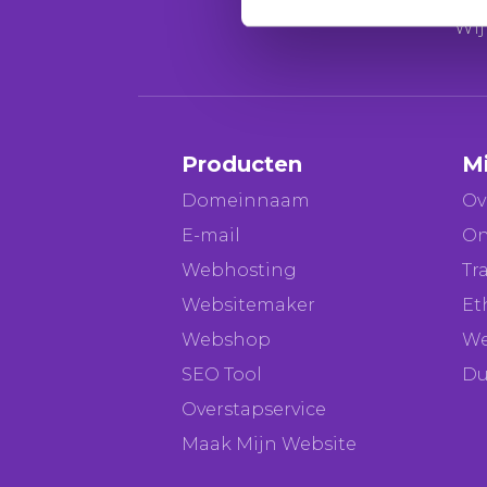
De laatste 
Wi
Producten
M
Domeinnaam
Ov
E-mail
On
Webhosting
Tr
Websitemaker
Et
Webshop
We
SEO Tool
Du
Overstapservice
Maak Mijn Website