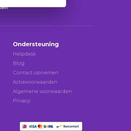
43 klanten
.
ten
.
Ondersteuning
Helpdesk
Blog
Contact opnemen
Actievoorwaarden
Algemene voorwaarden
Privacy