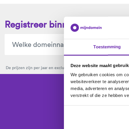
Registreer binnen 1 minuut j
Toestemming
Deze website maakt gebruik
De prijzen zijn per jaar en exclusief btw.
Bekijk hier alle domeinext
We gebruiken cookies om cont
websiteverkeer te analyseren
media, adverteren en analys
Kies je domeinna
verstrekt of die ze hebben v
De laatste 
Wi