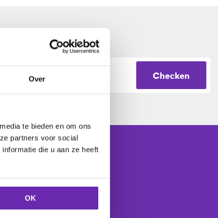
Checken
Over
 media te bieden en om ons
ze partners voor social
nformatie die u aan ze heeft
Controleer
OK
30 klanten
.
ten
.