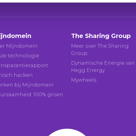
ijndomein
The Sharing Group
er Mijndomein
Meer over The Sharing
Group
ze technologie
Dynamische Energie van
ansparantierapport
Hegg Energy
hisch hacken
Mywheels
rken bij Mijndomein
urzaamheid: 100% groen