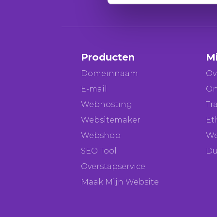
Producten
M
Domeinnaam
Ov
E-mail
On
Webhosting
Tr
Websitemaker
Et
Webshop
We
SEO Tool
Du
Overstapservice
Maak Mijn Website