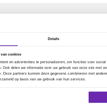
e domeinnaam
Details
 van cookies
ensies.
ent en advertenties te personaliseren, om functies voor social
. Ook delen we informatie over uw gebruik van onze site met on
e. Deze partners kunnen deze gegevens combineren met andere i
am
erzameld op basis van uw gebruik van hun services.
24 uur zijn er
343 domeinnamen
geregistreerd voor
2
j beheren
1.039.373 domeinnamen
voor
277.901 klan