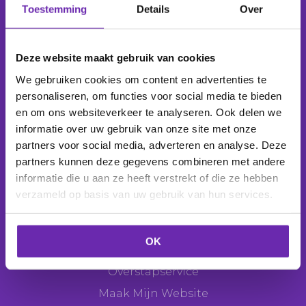
Toestemming
Details
Over
Wij beheren
1.039.150 domeinnamen
voor
277.850
klanten
.
Deze website maakt gebruik van cookies
We gebruiken cookies om content en advertenties te
personaliseren, om functies voor social media te bieden
en om ons websiteverkeer te analyseren. Ook delen we
Producten
informatie over uw gebruik van onze site met onze
Domeinnaam
partners voor social media, adverteren en analyse. Deze
partners kunnen deze gegevens combineren met andere
E-mail
informatie die u aan ze heeft verstrekt of die ze hebben
Webhosting
verzameld op basis van uw gebruik van hun services.
Websitemaker
Webshop
OK
SEO Tool
Overstapservice
Maak Mijn Website