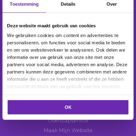
Toestemming
Details
Over
Wij beheren
1.039.150 domeinnamen
voor
277.850
klanten
.
Deze website maakt gebruik van cookies
We gebruiken cookies om content en advertenties te
personaliseren, om functies voor social media te bieden
en om ons websiteverkeer te analyseren. Ook delen we
Producten
informatie over uw gebruik van onze site met onze
Domeinnaam
partners voor social media, adverteren en analyse. Deze
partners kunnen deze gegevens combineren met andere
E-mail
informatie die u aan ze heeft verstrekt of die ze hebben
Webhosting
verzameld op basis van uw gebruik van hun services.
Websitemaker
Webshop
OK
SEO Tool
Overstapservice
Maak Mijn Website