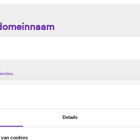
e domeinnaam
ensies.
Meer dan muziek
Hip hop is meer dan alle
Details
contant, evoluerende, ide
Het is een leefstijl.
 van cookies