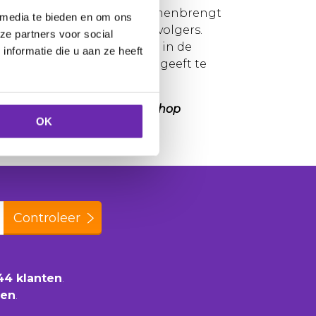
 mode, muziek en poëzie samenbrengt
 media te bieden en om ons
 een krachtige beweging en volgers.
ze partners voor social
de ziel van deze industrie in de
nformatie die u aan ze heeft
ten en fans de mogelijkheid geeft te
en.
 en wordt gehoord met
.hiphop
OK
Controleer
44 klanten
.
ten
.