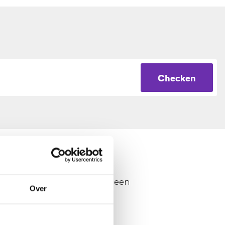
Checken
en een muziek genre. Het is een
Over
ntiteit en kunstvorm.