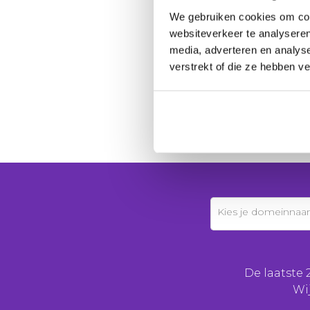
We gebruiken cookies om cont
websiteverkeer te analyseren
media, adverteren en analys
verstrekt of die ze hebben v
Kies je domeinna
De laatste 
Wi