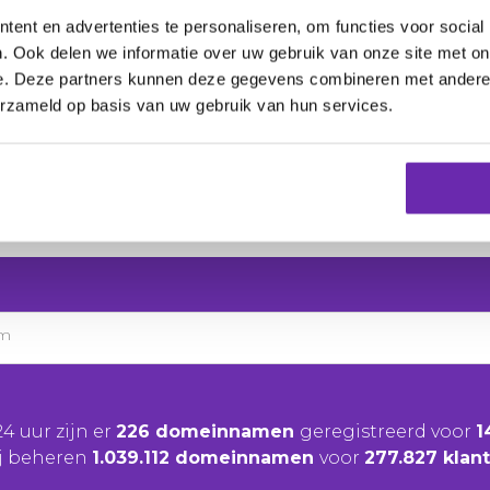
Wanneer je dans, kunst,
ent en advertenties te personaliseren, om functies voor social
in 1 extensie, creëert dit
. Ook delen we informatie over uw gebruik van onze site met on
.hiphop
domeinnamen zijn 
e. Deze partners kunnen deze gegevens combineren met andere i
online wereld, die arties
erzameld op basis van uw gebruik van hun services.
connecten en te inspirer
Vind jouw stem, luister
am
24 uur zijn er
226 domeinnamen
geregistreerd voor
1
j beheren
1.039.112 domeinnamen
voor
277.827 klan