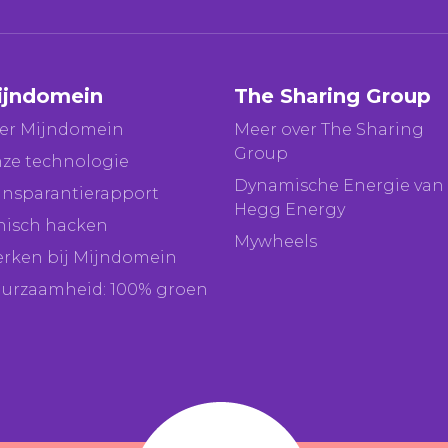
ijndomein
The Sharing Group
er Mijndomein
Meer over The Sharing
Group
ze technologie
Dynamische Energie van
ansparantierapport
Hegg Energy
hisch hacken
Mywheels
rken bij Mijndomein
urzaamheid: 100% groen