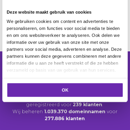
Om een overzicht te krijgen van alle prominente
Deze website maakt gebruik van cookies
.info websites klik je
hier
. Ben jij trots op je website
en wil je hem graag onder de aandacht brengen?
We gebruiken cookies om content en advertenties te
Mail dan naar marketing@mijndomein.nl
personaliseren, om functies voor social media te bieden
en om ons websiteverkeer te analyseren. Ook delen we
informatie over uw gebruik van onze site met onze
partners voor social media, adverteren en analyse. Deze
partners kunnen deze gegevens combineren met andere
informatie die u aan ze heeft verstrekt of die ze hebben
verzameld op basis van uw gebruik van hun services.
Controleer
Kies je domeinnaam
OK
De laatste 24 uur zijn er
433 domeinnamen
geregistreerd voor
239 klanten
.
Wij beheren
1.039.370 domeinnamen
voor
277.886 klanten
.