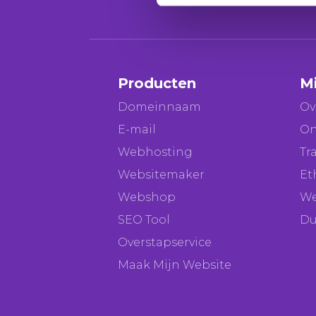
Producten
M
Domeinnaam
Ov
E-mail
On
Webhosting
Tr
Websitemaker
Et
Webshop
We
SEO Tool
Du
Overstapservice
Maak Mijn Website