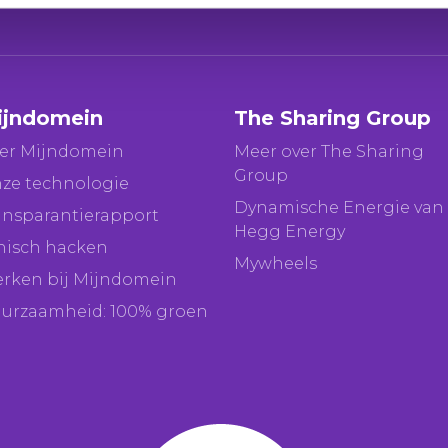
ijndomein
The Sharing Group
er Mijndomein
Meer over The Sharing
Group
ze technologie
Dynamische Energie van
ansparantierapport
Hegg Energy
hisch hacken
Mywheels
rken bij Mijndomein
urzaamheid: 100% groen