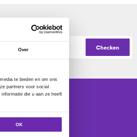
Checken
Over
 media te bieden en om ons
ze partners voor social
nformatie die u aan ze heeft
Controleer
OK
37 klanten
.
ten
.