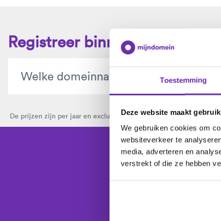
Registreer binnen 1 minuut j
Toestemming
Deze website maakt gebruik
De prijzen zijn per jaar en exclusief btw.
Bekijk hier alle domeinext
We gebruiken cookies om cont
websiteverkeer te analyseren
media, adverteren en analys
Kies je domeinna
verstrekt of die ze hebben v
De laatste 
Wij