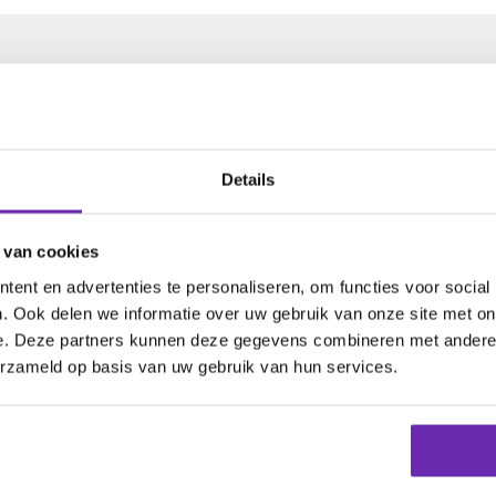
e domeinnaam
Details
 van cookies
ensies.
ent en advertenties te personaliseren, om functies voor social
. Ook delen we informatie over uw gebruik van onze site met on
e. Deze partners kunnen deze gegevens combineren met andere i
am
erzameld op basis van uw gebruik van hun services.
24 uur zijn er
432 domeinnamen
geregistreerd voor
2
 beheren
1.039.207 domeinnamen
voor
277.849 klan