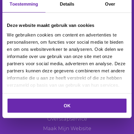
Toestemming
Details
Over
Wij beheren
1.039.055 domeinnamen
voor
277.815
klanten
.
Deze website maakt gebruik van cookies
We gebruiken cookies om content en advertenties te
personaliseren, om functies voor social media te bieden
en om ons websiteverkeer te analyseren. Ook delen we
Producten
informatie over uw gebruik van onze site met onze
Domeinnaam
partners voor social media, adverteren en analyse. Deze
partners kunnen deze gegevens combineren met andere
E-mail
informatie die u aan ze heeft verstrekt of die ze hebben
Webhosting
verzameld op basis van uw gebruik van hun services.
Websitemaker
Webshop
OK
SEO Tool
Overstapservice
Maak Mijn Website