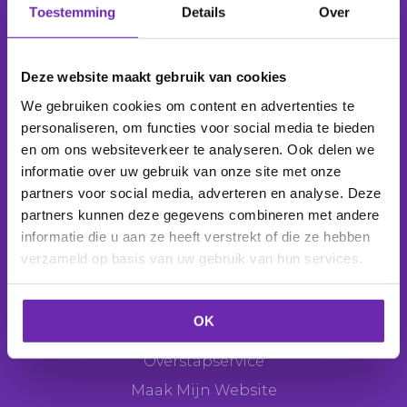
Toestemming
Details
Over
Wij beheren
1.039.150 domeinnamen
voor
277.850
klanten
.
Deze website maakt gebruik van cookies
We gebruiken cookies om content en advertenties te
personaliseren, om functies voor social media te bieden
en om ons websiteverkeer te analyseren. Ook delen we
Producten
informatie over uw gebruik van onze site met onze
Domeinnaam
partners voor social media, adverteren en analyse. Deze
partners kunnen deze gegevens combineren met andere
E-mail
informatie die u aan ze heeft verstrekt of die ze hebben
Webhosting
verzameld op basis van uw gebruik van hun services.
Websitemaker
Webshop
OK
SEO Tool
Overstapservice
Maak Mijn Website