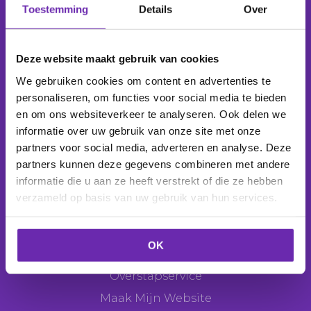
Toestemming
Details
Over
Wij beheren
1.039.132 domeinnamen
voor
277.811
klanten
.
Deze website maakt gebruik van cookies
We gebruiken cookies om content en advertenties te
personaliseren, om functies voor social media te bieden
en om ons websiteverkeer te analyseren. Ook delen we
Producten
informatie over uw gebruik van onze site met onze
Domeinnaam
partners voor social media, adverteren en analyse. Deze
partners kunnen deze gegevens combineren met andere
E-mail
informatie die u aan ze heeft verstrekt of die ze hebben
Webhosting
verzameld op basis van uw gebruik van hun services.
Websitemaker
Webshop
OK
SEO Tool
Overstapservice
Maak Mijn Website