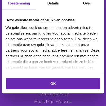
Toestemming
Details
Over
Wij beheren
1.039.150 domeinnamen
voor
277.850
klanten
.
Deze website maakt gebruik van cookies
We gebruiken cookies om content en advertenties te
personaliseren, om functies voor social media te bieden
en om ons websiteverkeer te analyseren. Ook delen we
Producten
informatie over uw gebruik van onze site met onze
Domeinnaam
partners voor social media, adverteren en analyse. Deze
partners kunnen deze gegevens combineren met andere
E-mail
informatie die u aan ze heeft verstrekt of die ze hebben
Webhosting
verzameld op basis van uw gebruik van hun services.
Websitemaker
Webshop
OK
SEO Tool
Overstapservice
Maak Mijn Website