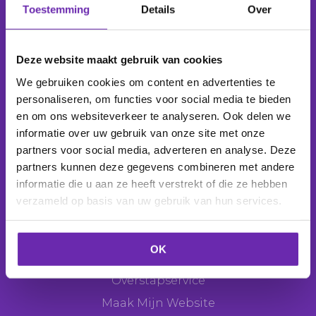
Toestemming
Details
Over
Wij beheren
1.039.054 domeinnamen
voor
277.815
klanten
.
Deze website maakt gebruik van cookies
We gebruiken cookies om content en advertenties te
personaliseren, om functies voor social media te bieden
en om ons websiteverkeer te analyseren. Ook delen we
Producten
informatie over uw gebruik van onze site met onze
Domeinnaam
partners voor social media, adverteren en analyse. Deze
partners kunnen deze gegevens combineren met andere
E-mail
informatie die u aan ze heeft verstrekt of die ze hebben
Webhosting
verzameld op basis van uw gebruik van hun services.
Websitemaker
Webshop
OK
SEO Tool
Overstapservice
Maak Mijn Website