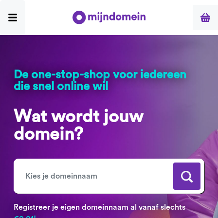
De one-stop-shop voor iedereen
die snel online wil
Wat wordt jouw
domein?
Registreer je eigen domeinnaam al vanaf slechts