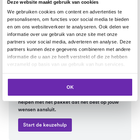
Deze website maakt gebruik van cookies
We gebruiken cookies om content en advertenties te
personaliseren, om functies voor social media te bieden
en om ons websiteverkeer te analyseren. Ook delen we
informatie over uw gebruik van onze site met onze
Hulp nodig bij het
partners voor social media, adverteren en analyse. Deze
kiezen van het
partners kunnen deze gegevens combineren met andere
informatie die u aan ze heeft verstrekt of die ze hebben
juiste pakket?
verzameld op basis van uw gebruik van hun services.
Wij helpen je graag om het juiste pakket te
OK
vinden dat bij jouw online ambities past. Aan
de hand van een aantal vragen kunnen wij je
helpen met het pakket dat het best op jouw
wensen aansluit.
Start de keuzehulp